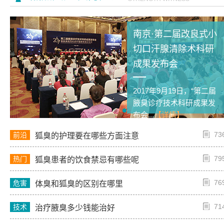
南京·第二届改良式小
切口汗腺清除术科研
成果发布会
2017年9月19日，“第二届
腋臭诊疗技术科研成果发
布会...
【详情】
73
前沿
狐臭的护理要在哪些方面注意
79
热门
狐臭患者的饮食禁忌有哪些呢
76
危害
体臭和狐臭的区别在哪里
71
技术
治疗腋臭多少钱能治好