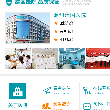
建国医院 品质保证
JIANGUO HOSPITAL
QUALITY ASSURANCE
温州建国医院
医院简介
医生简介
来院路线
腋臭医生
九对一服务
医院环境
患者关注
在线客
Patient concern
Treatment
医生简介
预约挂
关于医院
Physicians team
reservation